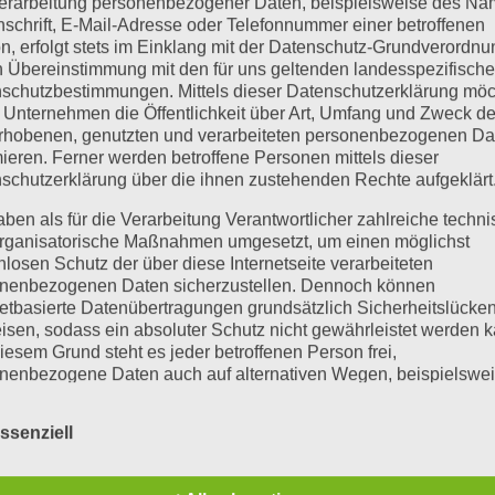
erarbeitung personenbezogener Daten, beispielsweise des Na
nschrift, E-Mail-Adresse oder Telefonnummer einer betroffenen
n, erfolgt stets im Einklang mit der Datenschutz-Grundverordnu
n Übereinstimmung mit den für uns geltenden landesspezifisch
schutzbestimmungen. Mittels dieser Datenschutzerklärung mö
 Unternehmen die Öffentlichkeit über Art, Umfang und Zweck de
rhobenen, genutzten und verarbeiteten personenbezogenen Da
mieren. Ferner werden betroffene Personen mittels dieser
schutzerklärung über die ihnen zustehenden Rechte aufgeklärt
aben als für die Verarbeitung Verantwortlicher zahlreiche techn
rganisatorische Maßnahmen umgesetzt, um einen möglichst
nlosen Schutz der über diese Internetseite verarbeiteten
nenbezogenen Daten sicherzustellen. Dennoch können
netbasierte Datenübertragungen grundsätzlich Sicherheitslücke
isen, sodass ein absoluter Schutz nicht gewährleistet werden k
iesem Grund steht es jeder betroffenen Person frei,
nenbezogene Daten auch auf alternativen Wegen, beispielswe
onisch, an uns zu übermitteln.
ssenziell
iffsbestimmungen
atenschutzerklärung beruht auf den Begrifflichkeiten, die durch