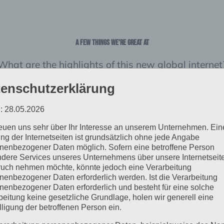
A few things we’re great at
What are the highlights of this new global internet
enschutzerklärung
: 28.05.2026
reuen uns sehr über Ihr Interesse an unserem Unternehmen. Ein
ng der Internetseiten ist grundsätzlich ohne jede Angabe
nenbezogener Daten möglich. Sofern eine betroffene Person
dere Services unseres Unternehmens über unsere Internetseite
UNLIMITED
WORLDWID
uch nehmen möchte, könnte jedoch eine Verarbeitung
nenbezogener Daten erforderlich werden. Ist die Verarbeitung
nenbezogener Daten erforderlich und besteht für eine solche
 data cap for internet
Available worldwid
beitung keine gesetzliche Grundlage, holen wir generell eine
e, music streaming, etc.
WITHOUT data roam
lligung der betroffenen Person ein.