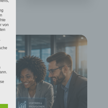
mens,
ng
en
chte
r von
ten
.
ische
n
ann.
ise
 den