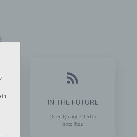
?
e
 in
E
IN THE FUTURE
e
Directly connected to
ing
satellites