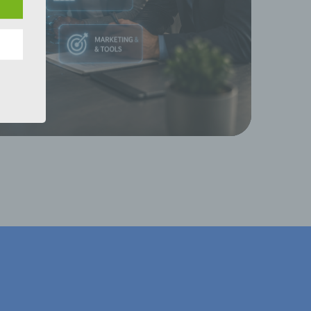
e
nsere
 Um
eine
den
rliche
s
 zu
r
lichen