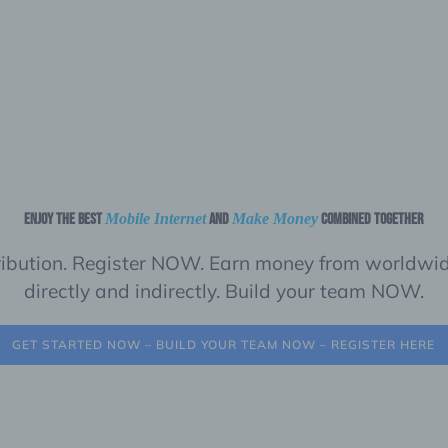
Enjoy the best
Mobile Internet
and
Make Money
combined together
ibution. Register NOW. Earn money from worldwid
directly and indirectly. Build your team NOW.
GET STARTED NOW – BUILD YOUR TEAM NOW – REGISTER HERE