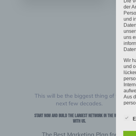
Die V
der A
Perso
und i
Daten
unser
uns e
infor
Daten
Wir h
und o
lücke
perso
Inter
aufwe
This will be the biggest thing of the
Aus d
next few decades.
perso
telef
Start now and build the largest network in the world
E
Begr
with us.
Die D
The Best Marketing Plan for