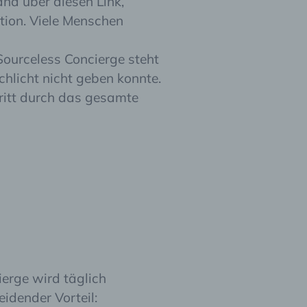
and über diesen Link,
hen,
ng,
ation. Viele Menschen
essen,
ser
Sourceless Concierge steht
chlicht nicht geben konnte.
chritt durch das gesamte
aten
e
fern
n und
e
esen
cher
ie
ierge wird täglich
andere
 und
eidender Vorteil:
det.