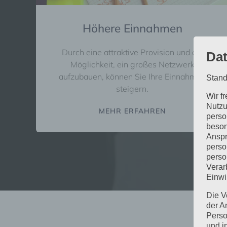
Höhere Einnahmen
Durch eine attraktive Provision und die
Dat
Möglichkeit, ein großes Netzwerk
aufzubauen, können Sie Ihre Einnahmen
Stand
steigern.
Wir f
Nutzu
MEHR ERFAHREN
perso
beson
Anspr
perso
perso
Verar
Einwi
Die V
der A
Perso
und i