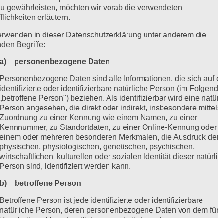
zu gewährleisten, möchten wir vorab die verwendeten
flichkeiten erläutern.
en zunächst als Kunde ein. Das ist völlig in Ordnun
erwenden in dieser Datenschutzerklärung unter anderem die
scheidende Frage: Warum sollte ich mich nicht direk
nden Begriffe:
a) personenbezogene Daten
Personenbezogene Daten sind alle Informationen, die sich auf 
identifizierte oder identifizierbare natürliche Person (im Folgen
h: Als Kunde nutzt du das System.Als Affiliate kan
„betroffene Person") beziehen. Als identifizierbar wird eine natü
Einstieg ist überschaubar.
Person angesehen, die direkt oder indirekt, insbesondere mittel
Zuordnung zu einer Kennung wie einem Namen, zu einer
Kennnummer, zu Standortdaten, zu einer Online-Kennung oder
einem oder mehreren besonderen Merkmalen, die Ausdruck de
STR-Domain bereits für 99 USD einmalig erwerben
physischen, physiologischen, genetischen, psychischen,
wirtschaftlichen, kulturellen oder sozialen Identität dieser natür
Person sind, identifiziert werden kann.
stieg aktuell bei 399 USD (Affiliate-NFT + Domain-P
b) betroffene Person
r für die Verlängerung. Mit einer relativ kleinen z
Betroffene Person ist jede identifizierte oder identifizierbare
Möglichkeit, nicht nur Nutzer zu sein, sondern auch
natürliche Person, deren personenbezogene Daten von dem für