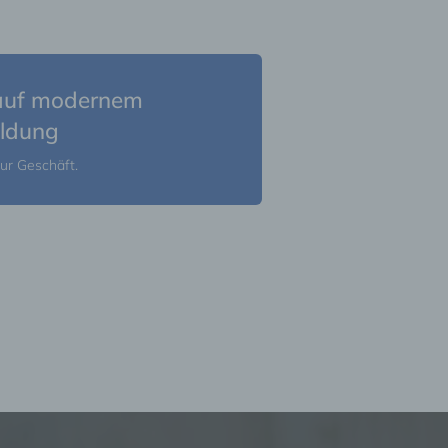
 auf modernem
ildung
ur Geschäft.