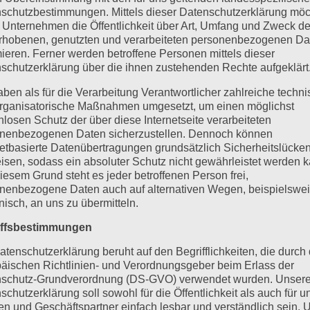
schutzbestimmungen. Mittels dieser Datenschutzerklärung mö
 Unternehmen die Öffentlichkeit über Art, Umfang und Zweck de
rhobenen, genutzten und verarbeiteten personenbezogenen Da
kannst früh dabei sein
mieren. Ferner werden betroffene Personen mittels dieser
schutzerklärung über die ihnen zustehenden Rechte aufgeklärt
aben als für die Verarbeitung Verantwortlicher zahlreiche techn
e darüber entscheiden, ob du die nächste große En
rganisatorische Maßnahmen umgesetzt, um einen möglichst
 oder früh Teil davon wirst.
nlosen Schutz der über diese Internetseite verarbeiteten
itpunkt ist:
nenbezogenen Daten sicherzustellen. Dennoch können
netbasierte Datenübertragungen grundsätzlich Sicherheitslücke
isen, sodass ein absoluter Schutz nicht gewährleistet werden k
iesem Grund steht es jeder betroffenen Person frei,
reits ab 399 USD
nenbezogene Daten auch auf alternativen Wegen, beispielswe
onisch, an uns zu übermitteln.
 (KI-Assistent) erklärt das System automatisch fü
 Fokus auf NFT-Vermittlung möglich
iffsbestimmungen
er 6 Milliarden Internetnutzern weltweit
atenschutzerklärung beruht auf den Begrifflichkeiten, die durch
äischen Richtlinien- und Verordnungsgeber beim Erlass der
schutz-Grundverordnung (DS-GVO) verwendet wurden. Unser
schutzerklärung soll sowohl für die Öffentlichkeit als auch für u
 Affiliate bei Sourceless zu werden:
n und Geschäftspartner einfach lesbar und verständlich sein.