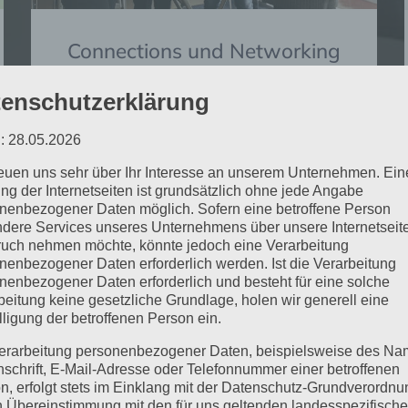
Connections und Networking
Werden Sie Teil einer engagierten
enschutzerklärung
Community und knüpfen Sie wertvolle
Kontakte für gemeinsame Projekte und
: 28.05.2026
Geschäftsbeziehungen.
reuen uns sehr über Ihr Interesse an unserem Unternehmen. Ein
ng der Internetseiten ist grundsätzlich ohne jede Angabe
JETZT MITMACHEN
nenbezogener Daten möglich. Sofern eine betroffene Person
dere Services unseres Unternehmens über unsere Internetseite
uch nehmen möchte, könnte jedoch eine Verarbeitung
nenbezogener Daten erforderlich werden. Ist die Verarbeitung
nenbezogener Daten erforderlich und besteht für eine solche
beitung keine gesetzliche Grundlage, holen wir generell eine
lligung der betroffenen Person ein.
erarbeitung personenbezogener Daten, beispielsweise des Na
nschrift, E-Mail-Adresse oder Telefonnummer einer betroffenen
n, erfolgt stets im Einklang mit der Datenschutz-Grundverordnu
n Übereinstimmung mit den für uns geltenden landesspezifisch