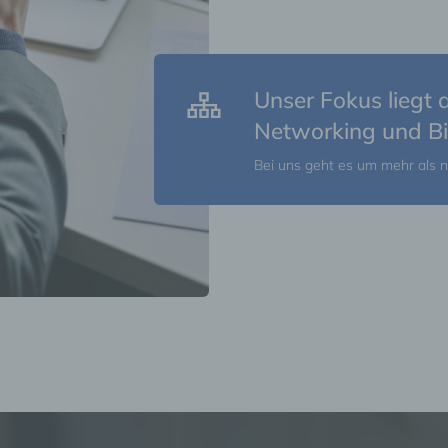
Unser Fokus liegt
Networking und B
Bei uns geht es um mehr als n